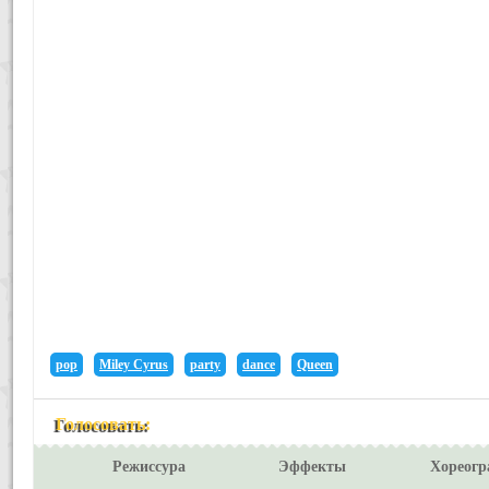
pop
Miley Cyrus
party
dance
Queen
Голосовать:
Режиссура
Эффекты
Хореогр