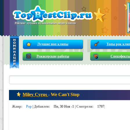
Рейтинг лучших музыкальных видео клипов
Лучшие поп клипы
Топы рок кли
Режисерские работы
Спецэфект
Miley Cyrus
- We Can't Stop
Жанр:
Pop
|
Добавлен:
Пн, 30 Ноя -1 |
Смотрели:
1797
|