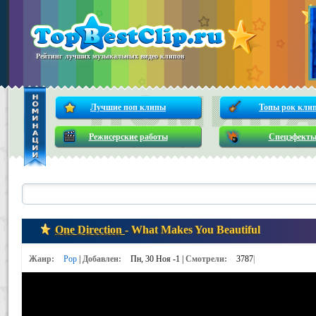
Рейтинг лучших музыкальных видео клипов
Лучшие поп клипы
Топы рок кли
Режисерские работы
Спецэфект
One Direction
- What Makes You Beautiful
Жанр:
Pop
|
Добавлен:
Пн, 30 Ноя -1 |
Смотрели:
3787
|