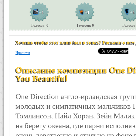
+1
+1
+1
Голосов: 0
Голосов: 0
Голосов:
Хочешь чтобы этот клип был в топах? Раскажи о нем
Нравится
Описание композиции One Dir
You Beautiful
One Direction англо-ирландская груп
молодых и симпатичных мальчиков Г
Томлинсон, Найл Хоран, Зейн Малик 
на берегу океана, где парни исполня
очень девственно и стильно на фоне 