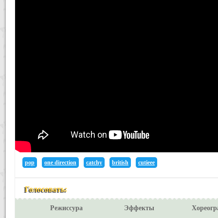
pop
one direction
catchy
british
cutieee
Голосовать:
Режиссура
Эффекты
Хореогр