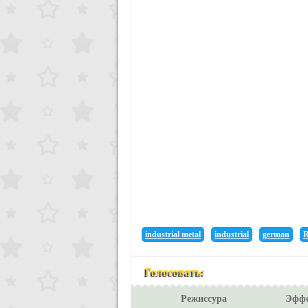
industrial metal
industrial
german
R
Голосовать:
Режиссура
Эфф