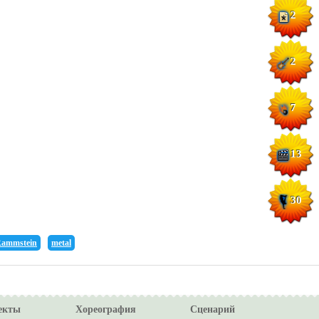
2
2
7
13
30
ammstein
metal
екты
Хореография
Сценарий