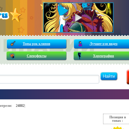
Топы рок клипов
Лучшее рэп видео
Спецэфекты
Хореография
отрели:
24882
|
Позиция в
топах :