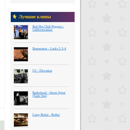
Лучшие клипы
Red Hot Chili Peppers -
Californication
Rammstein - Links 2-3-4
U2 - Elevation
Radiohead - Street Spirit
(Fade Out)
Limp Bizkit - Rollin'