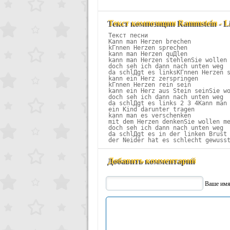
Текст композиции Rammstein - Li
Текст песни

Kann man Herzen brechen

kГnnen Herzen sprechen

kann man Herzen quДlen

kann man Herzen stehlenSie wollen 
doch seh ich dann nach unten weg

da schlДgt es linksKГnnen Herzen s
kann ein Herz zerspringen

kГnnen Herzen rein sein

kann ein Herz aus Stein seinSie wo
doch seh ich dann nach unten weg

da schlДgt es links 2 3 4Kann man 
ein Kind darunter tragen

kann man es verschenken

mit dem Herzen denkenSie wollen me
doch seh ich dann nach unten weg

da schlДgt es in der linken Brust

der Neider hat es schlecht gewuss
Добавить комментарий
Ваше им