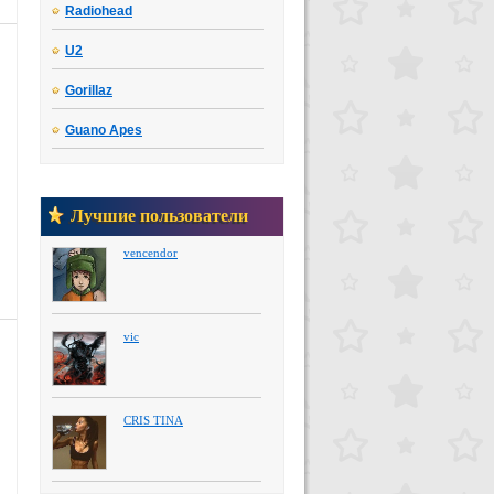
Radiohead
U2
Gorillaz
Guano Apes
Лучшие пользователи
vencendor
vic
CRIS TINA