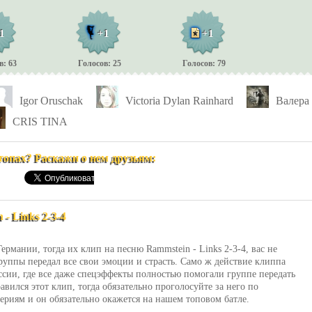
1
+1
+1
в: 63
Голосов: 25
Голосов: 79
Igor Oruschak
Victoria Dylan Rainhard
Валера
CRIS TINA
топах? Раскажи о нем друзьям:
- Links 2-3-4
ермании, тогда их клип на песню Rammstein - Links 2-3-4, вас не
руппы передал все свои эмоции и страсть. Само ж действие клиппа
ссии, где все даже спецэффекты полностью помогали группе передать
вился этот клип, тогда обязательно проголосуйте за него по
ериям и он обязательно окажется на нашем топовом батле.