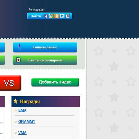
Регистрация
Танцевальные
Клипы со сценарием
Награды
EMA
GRAMMY
VMA