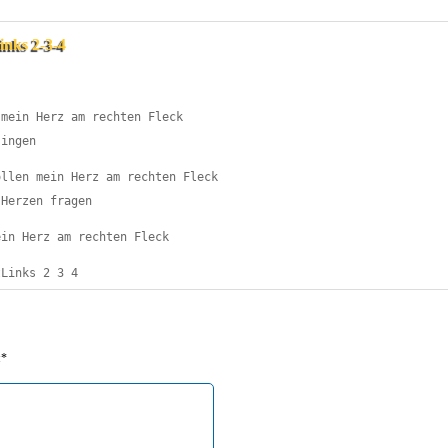
nks 2-3-4
mein Herz am rechten Fleck

ingen

llen mein Herz am rechten Fleck

Herzen fragen

in Herz am rechten Fleck

tLinks 2 3 4
я*