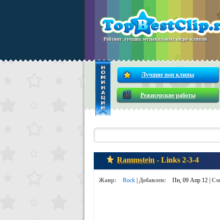
Рейтинг лучших музыкальных видео клипов
Лучшие поп клипы
Режисерские работы
Rammstein
- Links 2-3-4
Жанр:
Rock
|
Добавлен:
Пн, 09 Апр 12 |
См