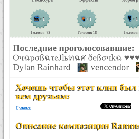
Режиссура
Эффекты
Хореогр
+1
+1
+1
Голосов: 72
Голосов: 18
Голосов:
Последние проголосовавшие:
ОчฉpσßฉτеJlьทฉศ ðеßσчkฉ ♥
Dylan Rainhard
vencendor
Хочешь чтобы этот клип был 
нем друзьям:
Нравится
Описание композиции Rammste