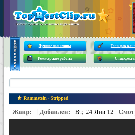
Рейтинг лучших музыкальных видео клипов
Лучшие поп клипы
Топы рок кли
Режисерские работы
Спецэфект
Rammstein
- Stripped
Жанр:
|
Добавлен:
Вт, 24 Янв 12 |
Смот