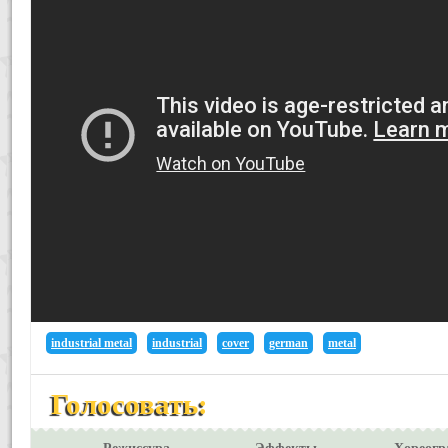
industrial metal
industrial
cover
german
metal
Голосовать: