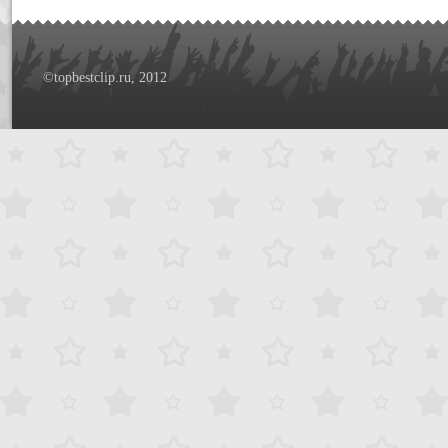
©topbestclip.ru, 2012