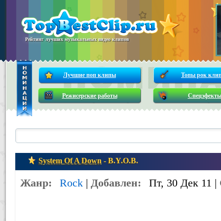
Рейтинг лучших музыкальных видео клипов
Лучшие поп клипы
Топы рок кли
Режисерские работы
Спецэфект
System Of A Down
- B.Y.O.B.
Жанр:
Rock
|
Добавлен:
Пт, 30 Дек 11 |