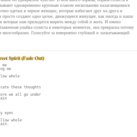
казывают одновременно крупным планом несколькими налагающимися
ично одетых в черное женщин, которые набигают друг на друга и
и просто создают одно целое, движущееся живущее, как иногда и наши
и которые нам приходится мирить между собой и жить. И имено
блаженная улыбка солиста в некоторых моментах, она прекрасна потому
ем многообразии. Голосуйте за невероятно глубокий и захватывающий
eet Spirit (Fade Out)
 me

ng me

low whole

cate these thoughts

ore we all go under

ain

y eyes

llow whole

ain.
