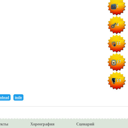
1
4
11
17
19
iohead
indie
екты
Хореография
Сценарий