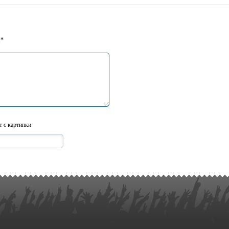
я*
т с картинки