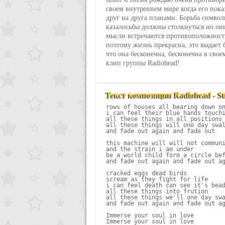
своем внутреннем мире когда его по
друг на друга планами. Борьба символ
казалосьбы должны столкнуться но он
мысли встречаются противоположност
поэтому жизнь прекрасна, это выдает 
что она бесконечна, бесконечна в сво
клип группы Radiohead!
Текст композиции Radiohead - Str
rows of houses all bearing down on
i can feel their blue hands touchi
all these things in all positions

all these things will one day swal
and fade out again and fade out

this machine will will not communi
and the strain i am under

be a world child form a circle bef
and fade out again and fade out ag
cracked eggs dead birds

scream as they fight for life

i can feel death can see it's bead
all these things into frution

all these things we'll one day swa
and fade out again and fade out ag
Immerse your soul in love

Immerse your soul in love