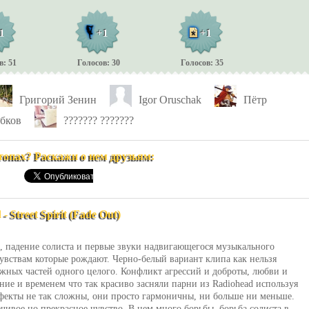
1
+1
+1
в: 51
Голосов: 30
Голосов: 35
Григорий Зенин
Igor Oruschak
Пётр
бков
??????? ???????
топах? Раскажи о нем друзьям:
Street Spirit (Fade Out)
, падение солиста и первые звуки надвигающегося музыкального
чувствам которые рождают. Черно-белый вариант клипа как нельзя
ожных частей одного целого. Конфликт агрессий и доброты, любви и
ние и временем что так красиво засняли парни из Radiohead используя
фекты не так сложны, они просто гармоничны, ни больше ни меньше.
ивое но прекрасное чувство. В нем много борьбы, борьба солиста в