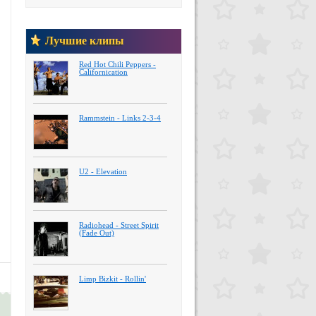
Лучшие клипы
Red Hot Chili Peppers -
Californication
Rammstein - Links 2-3-4
U2 - Elevation
Radiohead - Street Spirit
(Fade Out)
Limp Bizkit - Rollin'