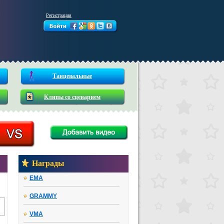
Регистрация
Танцевальные
Клипы со сценарием
Награды
EMA
GRAMMY
VMA