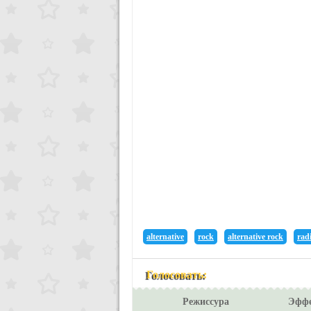
alternative
rock
alternative rock
rad
Голосовать:
Режиссура
Эфф