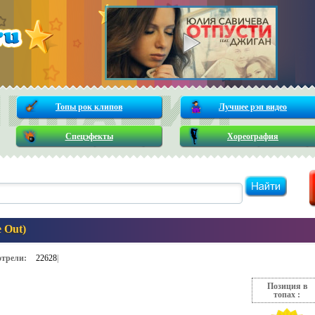
Топы рок клипов
Лучшее рэп видео
Спецэфекты
Хореография
e Out)
трели:
22628
|
Позиция в
топах :