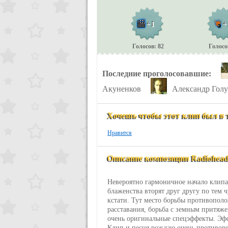
+1
+
Голосов: 82
Голосо
Последние проголосовавшие:
Акуненков
Александр Голу
Хочешь чтобы этот клип был в 
Нравится
Описание композиции Radiohead - 
Невероятно гармоничное начало клипа
блаженства вторят друг другу по тем 
кстати. Тут место борьбы противопол
расставания, борьба с земным притяже
очень оригинальные спецэффекты. Эф
Клип и песня рождаю очень противореч