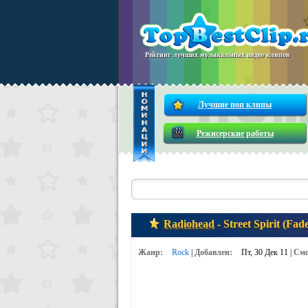
Рейтинг лучших музыкальных видео клипов
Лучшие поп клипы
Режисерские работы
Radiohead
- Street Spirit (Fad
Жанр:
Rock
|
Добавлен:
Пт, 30 Дек 11 |
Смо