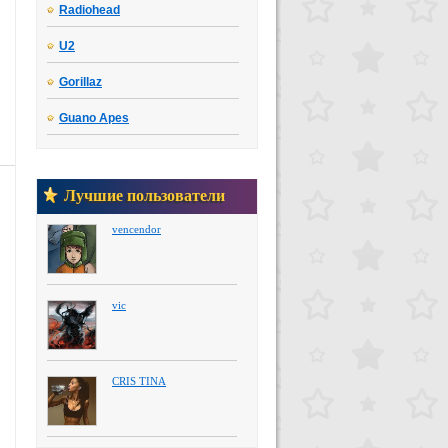
Radiohead
U2
Gorillaz
Guano Apes
Лучшие пользователи
vencendor
vic
CRIS TINA